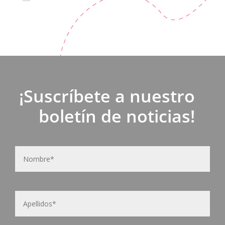
¡Suscríbete a nuestro
boletín de noticias!
N
Nom
o
m
b
r
e
Apel
y
a
p
e