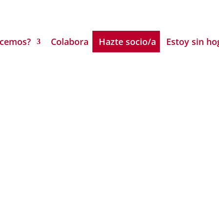
acemos?
Colabora
Hazte socio/a
Estoy sin ho