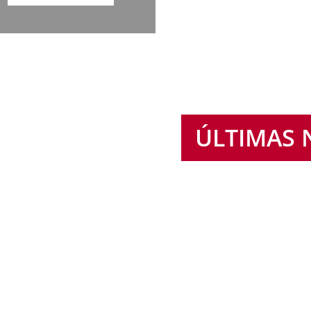
ÚLTIMAS 
 consolidándose en Valladolid como una alternativa innova
a digna y desarrollar un proyecto de vida autónomo. El Ayun