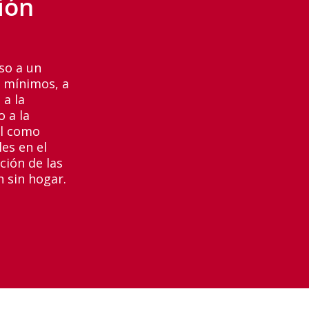
ión
so a un
 mínimos, a
 a la
o a la
al como
es en el
ción de las
 sin hogar.