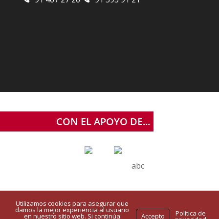
CON EL APOYO DE...
abc
Utilizamos cookies para asegurar que
AVISO LEGAL
CONTACTO
damos la mejor experiencia al usuario
Política de
en nuestro sitio web. Si continúa
Accepto