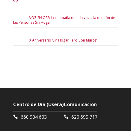
VOZ EN OFF: la campaña que da voz a la opinión de
las Personas Sin Hogar
X Aniversario ‘Sin Hogar Pero Con Muros’
Centro de Día (Usera)
Comunicación
660 904 603
620 695 717