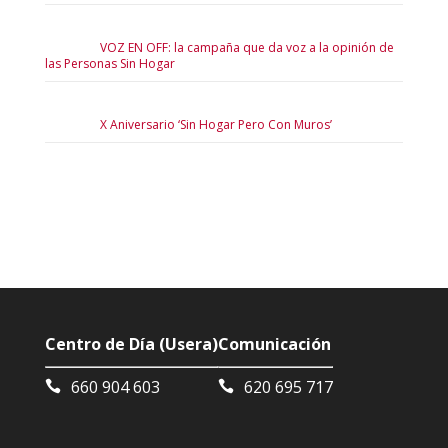
VOZ EN OFF: la campaña que da voz a la opinión de
las Personas Sin Hogar
X Aniversario ‘Sin Hogar Pero Con Muros’
Centro de Día (Usera)
Comunicación
660 904 603
620 695 717