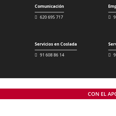
Comunicación
Emp
620 695 717
9
Servicios en Coslada
Ser
91 608 86 14
9
CON EL APO