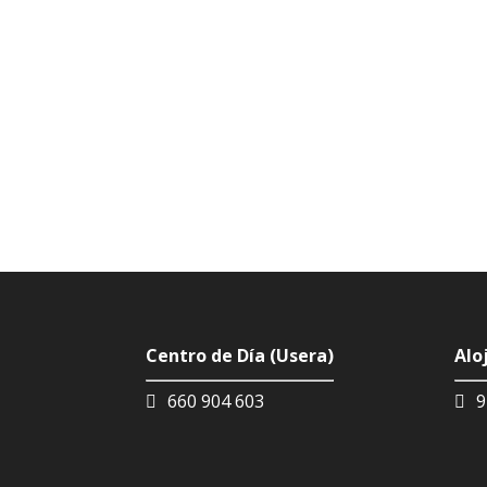
Centro de Día (Usera)
Alo
660 904 603
9