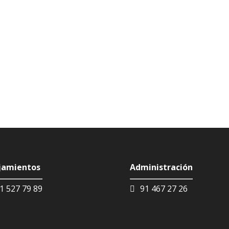
jamientos
Administración
1 527 79 89
91 467 27 26