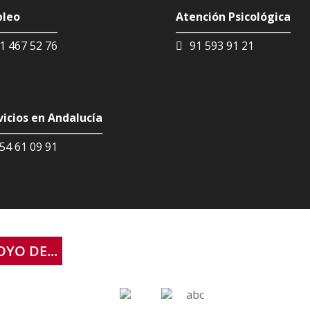
leo
Atención Psicológica
1 467 52 76
91 593 91 21
vicios en Andalucía
54 61 09 91
YO DE...
abc