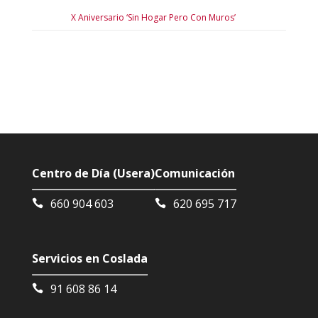
X Aniversario ‘Sin Hogar Pero Con Muros’
Centro de Día (Usera)
Comunicación
660 904 603
620 695 717
Servicios en Coslada
91 608 86 14