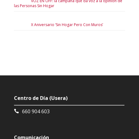
VOZ EN OFF: la campaña que da voz a la opinión de
las Personas Sin Hogar
X Aniversario ‘Sin Hogar Pero Con Muros’
Centro de Día (Usera)
660 904 603
Comunicación