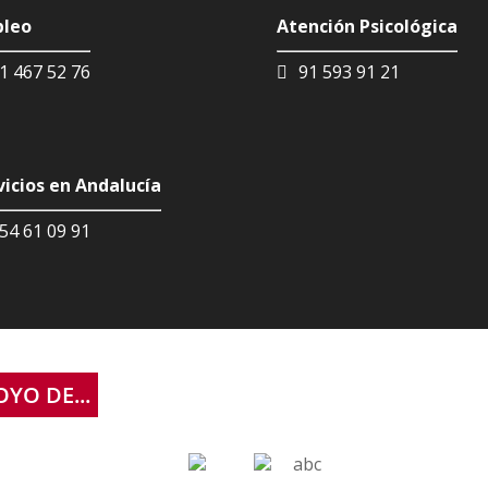
leo
Atención Psicológica
1 467 52 76
91 593 91 21
vicios en Andalucía
54 61 09 91
YO DE...
abc