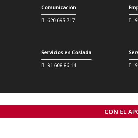
Comunicación
Emp
620 695 717
9
Servicios en Coslada
Ser
91 608 86 14
9
CON EL APO