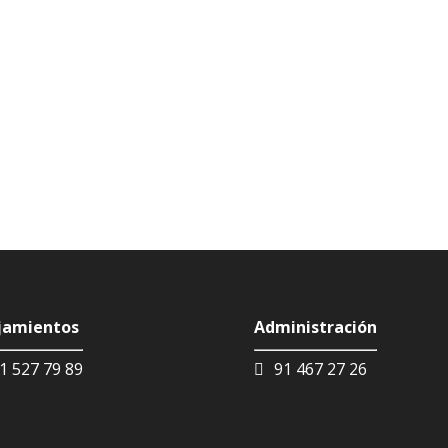
jamientos
Administración
1 527 79 89
91 467 27 26