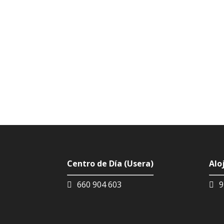
Centro de Día (Usera)
Alo
660 904 603
9