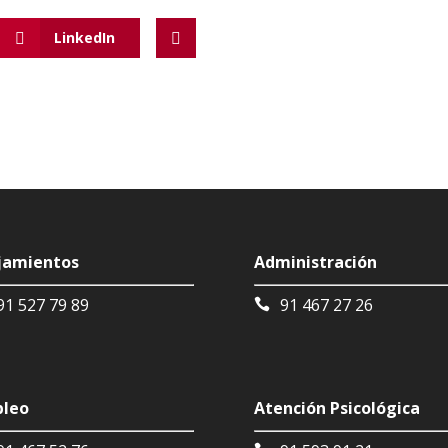
LinkedIn
jamientos
Administración
91 527 79 89
91 467 27 26
leo
Atención Psicológica