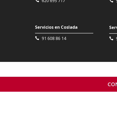
620 695 717
Servicios en Coslada
Ser
91 608 86 14
CO