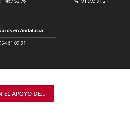
91 467 52 76
91 593 91 21
vicios en Andalucía
954 61 09 91
N EL APOYO DE…