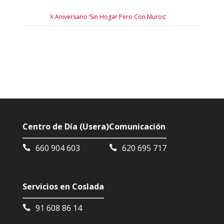
X Aniversario ‘Sin Hogar Pero Con Muros’
Centro de Día (Usera)
Comunicación
660 904 603
620 695 717
Servicios en Coslada
91 608 86 14