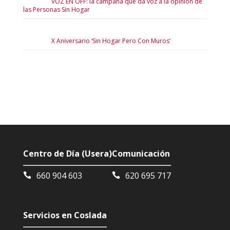
VOZ EN OFF: la campaña que da voz a la opinión de
las Personas Sin Hogar
X Aniversario ‘Sin Hogar Pero Con Muros’
Centro de Día (Usera)
Comunicación
660 904 603
620 695 717
Servicios en Coslada