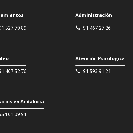
jamientos
Administración
91 527 79 89
91 467 27 26
leo
Atención Psicológica
91 467 52 76
91 593 91 21
vicios en Andalucía
954 61 09 91