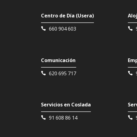
Centro de Día (Usera)
Alo
660 904 603
Comunicación
Emp
620 695 717
Servicios en Coslada
Ser
91 608 86 14