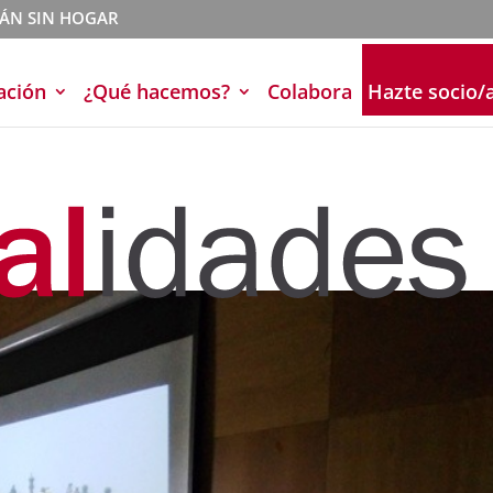
TÁN SIN HOGAR
ación
¿Qué hacemos?
Colabora
Hazte socio/