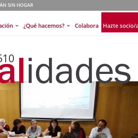
TÁN SIN HOGAR
ación
¿Qué hacemos?
Colabora
Hazte socio/
510