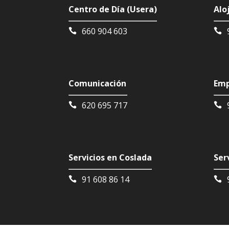
Centro de Día (Usera)
Alo
660 904 603
Comunicación
Emp
620 695 717
Servicios en Coslada
Ser
91 608 86 14