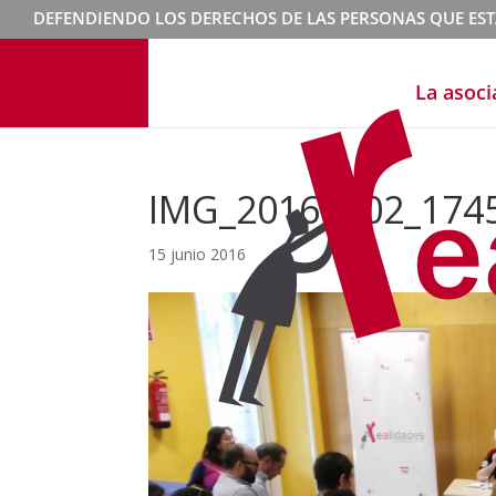
DEFENDIENDO LOS DERECHOS DE LAS PERSONAS QUE ES
La asoci
IMG_20160602_174
15 junio 2016