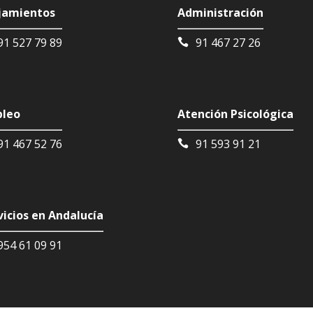
jamientos
Administración
91 527 79 89
91 467 27 26
leo
Atención Psicológica
91 467 52 76
91 593 91 21
vicios en Andalucía
954 61 09 91