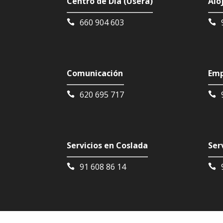
Centro de Día (Usera)
Alo
660 904 603
Comunicación
Emp
620 695 717
Servicios en Coslada
Ser
91 608 86 14