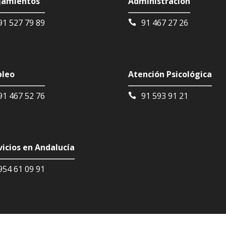
jamientos
Administración
91 527 79 89
91 467 27 26
leo
Atención Psicológica
91 467 52 76
91 593 91 21
vicios en Andalucía
954 61 09 91