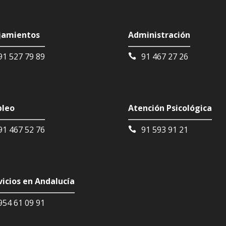
jamientos
Administración
91 527 79 89
91 467 27 26
leo
Atención Psicológica
91 467 52 76
91 593 91 21
vicios en Andalucía
954 61 09 91