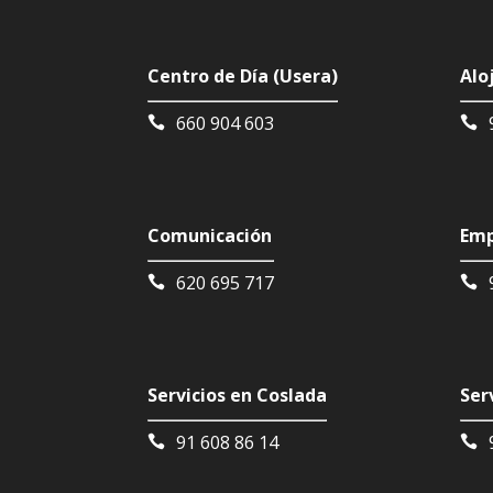
Centro de Día (Usera)
Alo
660 904 603
Comunicación
Emp
620 695 717
Servicios en Coslada
Ser
91 608 86 14