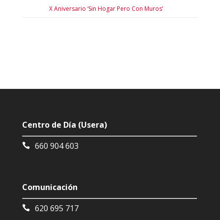
X Aniversario ‘Sin Hogar Pero Con Muros’
Centro de Día (Usera)
660 904 603
Comunicación
620 695 717