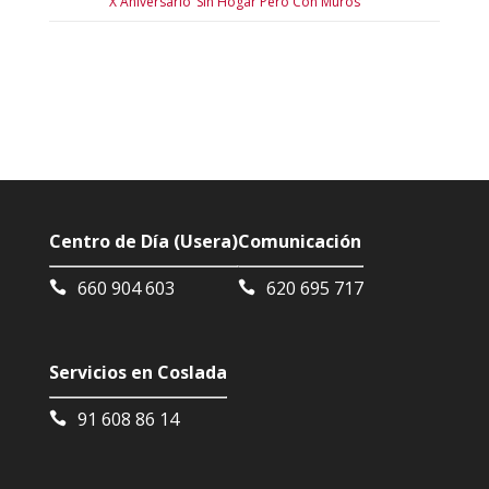
X Aniversario ‘Sin Hogar Pero Con Muros’
Centro de Día (Usera)
Comunicación
660 904 603
620 695 717
Servicios en Coslada
91 608 86 14