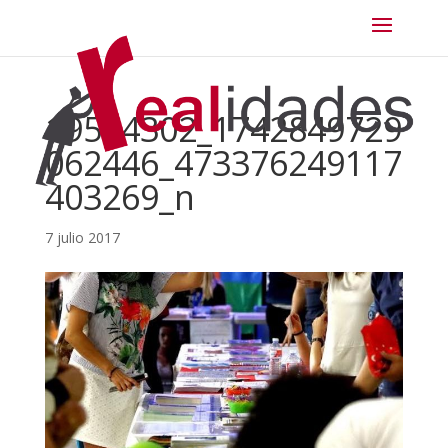
19554302_1742849729
062446_473376249117
403269_n
7 julio 2017