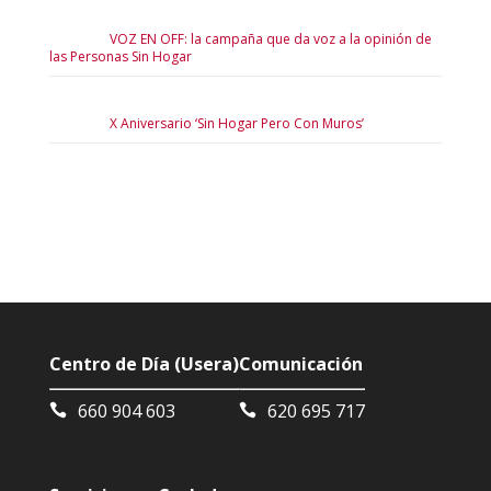
VOZ EN OFF: la campaña que da voz a la opinión de
las Personas Sin Hogar
X Aniversario ‘Sin Hogar Pero Con Muros’
Centro de Día (Usera)
Comunicación
660 904 603
620 695 717