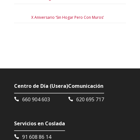
X Aniversario ‘Sin Hogar Pero Con Muros’
Centro de Día (Usera)
Comunicación
660 904 603
620 695 717
Servicios en Coslada
91 608 86 14