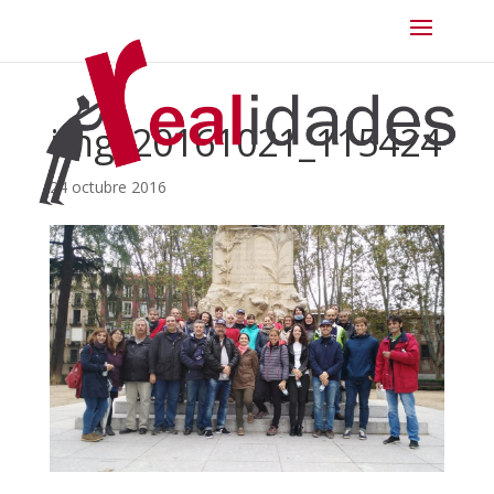
img_20161021_115424
24 octubre 2016