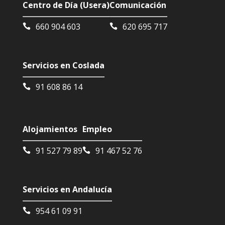
Centro de Día (Usera)
Comunicación
660 904 603
620 695 717
Servicios en Coslada
91 608 86 14
Alojamientos
Empleo
91 527 79 89
91 467 52 76
Servicios en Andalucía
954 61 09 91