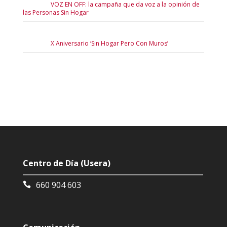
VOZ EN OFF: la campaña que da voz a la opinión de
las Personas Sin Hogar
X Aniversario ‘Sin Hogar Pero Con Muros’
Centro de Día (Usera)
660 904 603