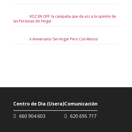
VOZ EN OFF: la campaña que da voz a la opinión de
las Personas Sin Hogar
X Aniversario ‘Sin Hogar Pero Con Muros’
Centro de Día (Usera)
Comunicación
660 904 603
620 695 717