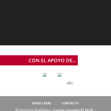
CON EL APOYO DE...
abc
AVISO LEGAL
CONTACTO
© Asociación Realidades -
Creative Commons BY SA NC
-