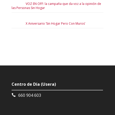
VOZ EN OFF: la campaña que da voz a la opinión de
las Personas Sin Hogar
X Aniversario ‘Sin Hogar Pero Con Muros’
Centro de Día (Usera)
660 904 603