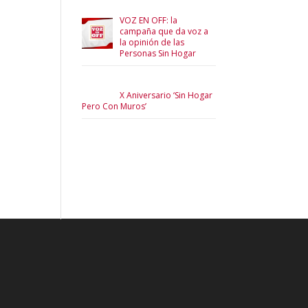
VOZ EN OFF: la
campaña que da voz a
la opinión de las
Personas Sin Hogar
X Aniversario ‘Sin Hogar
Pero Con Muros’