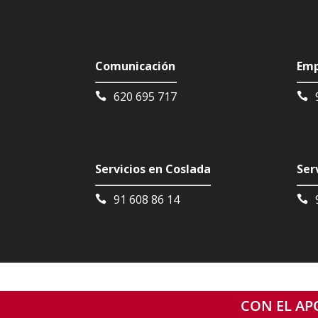
Comunicación
Emp
620 695 717
Servicios en Coslada
Ser
91 608 86 14
CON EL APO