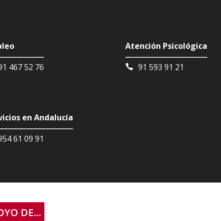
leo
Atención Psicológica
91 467 52 76
91 593 91 21
vicios en Andalucía
954 61 09 91
YO DE...