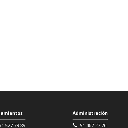
jamientos
Administración
91 527 79 89
91 467 27 26