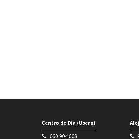
Centro de Día (Usera)
Alo
660 904 603