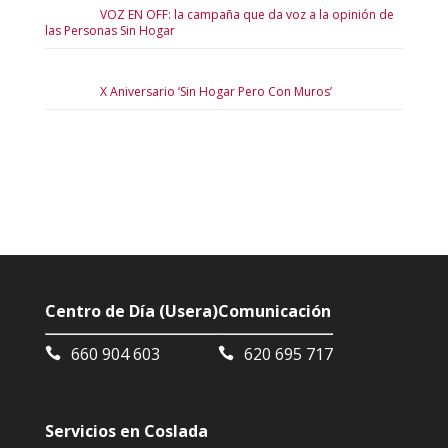
VOZ EN OFF: la campaña que da voz a la opinión de
las Personas Sin Hogar
X Aniversario ‘Sin Hogar Pero Con Muros’
Centro de Día (Usera)
Comunicación
660 904 603
620 695 717
Servicios en Coslada