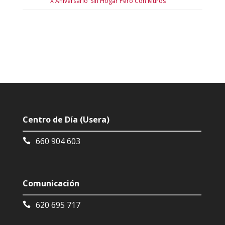
X Aniversario ‘Sin Hogar Pero Con Muros’
Centro de Día (Usera)
660 904 603
Comunicación
620 695 717