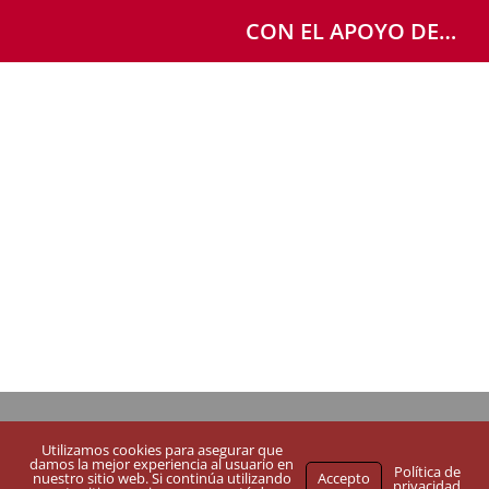
CON EL APOYO DE…
AVISO LEGAL
CONTACTO
Utilizamos cookies para asegurar que
©
Asociación Realidades
–
Creative Commons BY SA NC
–
damos la mejor experiencia al usuario en
Política de
nuestro sitio web. Si continúa utilizando
Accepto
privacidad