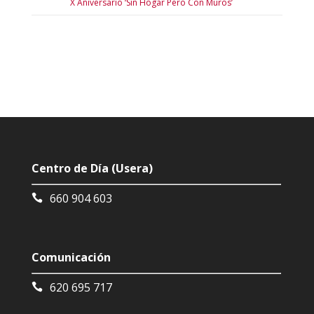
X Aniversario ‘Sin Hogar Pero Con Muros’
Centro de Día (Usera)
660 904 603
Comunicación
620 695 717