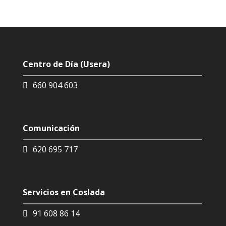
v
a
c
i
d
a
d
Centro de Día (Usera)
*
660 904 603
Comunicación
620 695 717
Servicios en Coslada
91 608 86 14