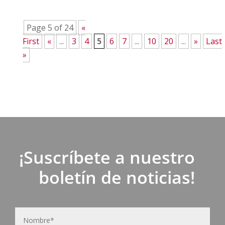
Page 5 of 24
«
First
«
...
3
4
5
6
7
...
10
20
...
»
Last
»
¡Suscríbete a nuestro
boletín de noticias!
N
Nom
o
m